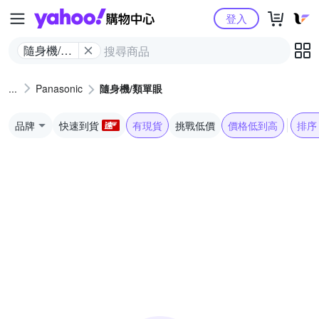
Yahoo購物中心
登入
隨身機/類
單眼
Panasonic
隨身機/類單眼
品牌
快速到貨
有現貨
挑戰低價
價格低到高
排序