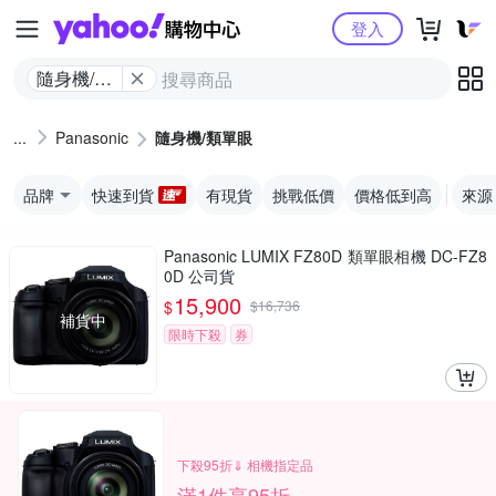
Yahoo購物中心
登入
隨身機/類
單眼
Panasonic
隨身機/類單眼
品牌
快速到貨
有現貨
挑戰低價
價格低到高
來源
Panasonic LUMIX FZ80D 類單眼相機 DC-FZ8
0D 公司貨
15,900
$
$
16,736
補貨中
限時下殺
券
下殺95折⇓ 相機指定品
滿1件享95折