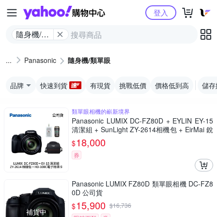
Yahoo購物中心
登入
隨身機/類
單眼
Panasonic
隨身機/類單眼
品牌
快速到貨
有現貨
挑戰低價
價格低到高
儲存
類單眼相機的嶄新境界
Panasonic LUMIX DC-FZ80D + EYLIN EY-15
清潔組 + SunLight ZY-2614相機包 + EirMai 銳
瑪 HD-100C電子除濕卡 FZ80D (公司貨)
18,000
$
券
Panasonic LUMIX FZ80D 類單眼相機 DC-FZ8
0D 公司貨
15,900
$
$
16,736
補貨中