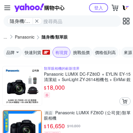
Yahoo購物中心
登入
隨身機/類
單眼
Panasonic
隨身機/類單眼
品牌
快速到貨
有現貨
挑戰低價
價格低到高
來源
類單眼相機的嶄新境界
Panasonic LUMIX DC-FZ80D + EYLIN EY-15
清潔組 + SunLight ZY-2614相機包 + EirMai 銳
瑪 HD-100C電子除濕卡 FZ80D (公司貨)
18,000
$
券
Panasonic LUMIX FZ80D (公司貨)類單
商店
眼相機
16,650
$
$
16,800