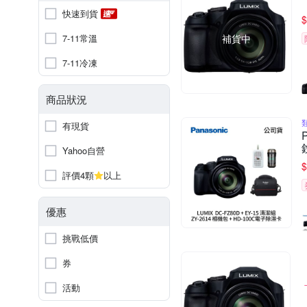
快速到貨
$
7-11常溫
補貨中
7-11冷凍
商品狀況
有現貨
Yahoo自營
$
評價4顆
以上
優惠
挑戰低價
券
活動