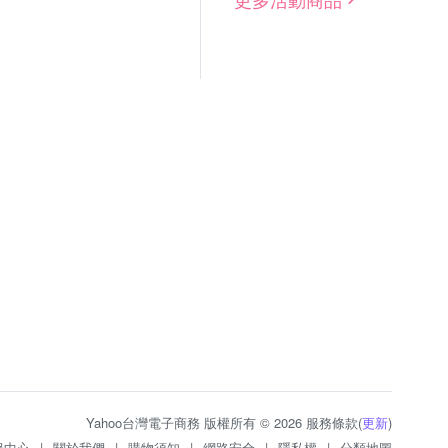
Yahoo台灣電子商務 版權所有 © 2026 服務條款(
更新
)
服中心
|
關於我們
|
購物須知
|
網路安全
|
隱私權
|
分類地圖