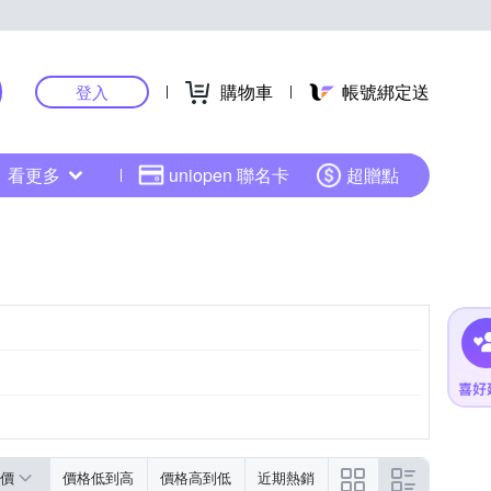
購物車
帳號綁定送
登入
看更多
uniopen 聯名卡
超贈點
價
價格低到高
價格高到低
近期熱銷