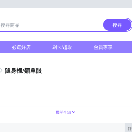
搜尋
必逛好店
刷卡/超取
會員專享
隨身機/類單眼
1萬~3000萬像素
無
翻轉式螢幕
展開全部
評