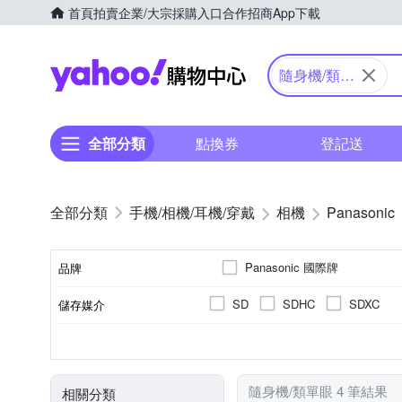
首頁
拍賣
企業/大宗採購入口
合作招商
App下載
Yahoo購物中心
隨身機/類單
眼
全部分類
點換券
登記送
手機/相機/耳機/穿戴
相機
Panasonic
Panasonic 國際牌
品牌
SD
SDHC
SDXC
儲存媒介
品牌名稱
公司貨
類單眼相機(PASM功能)
2.5~2.9吋
1601萬~2000萬像素
1/2.3吋 CMOS
可觸控式螢幕
3.0吋以上
200
TFT LCD
M4/3
來源
相機類型
螢幕尺寸
有效像素
螢幕類型
影像感應器
隨身機/類單眼 4 筆結果
相關分類