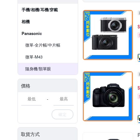
手機/相機/耳機/穿戴
相機
$
Panasonic
微單-全片幅/中片幅
微單-M43
隨身機/類單眼
價格
$
-
確定
取貨方式