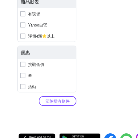
商品狀況
有現貨
Yahoo自營
評價4顆
以上
優惠
挑戰低價
券
活動
清除所有條件