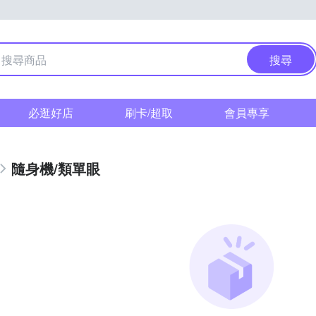
搜尋
必逛好店
刷卡/超取
會員專享
隨身機/類單眼