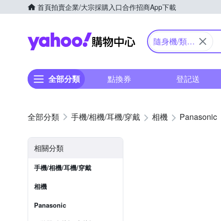
首頁
拍賣
企業/大宗採購入口
合作招商
App下載
Yahoo購物中心
隨身機/類單
眼
全部分類
點換券
登記送
手機/相機/耳機/穿戴
相機
Panasonic
相關分類
手機/相機/耳機/穿戴
相機
Panasonic