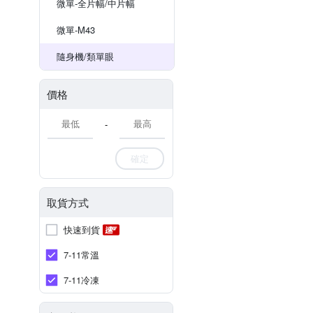
微單-全片幅/中片幅
微單-M43
隨身機/類單眼
價格
-
確定
取貨方式
快速到貨
7-11常溫
7-11冷凍