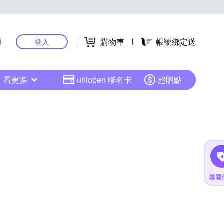
購物車
帳號綁定送
登入
看更多
uniopen 聯名卡
超贈點