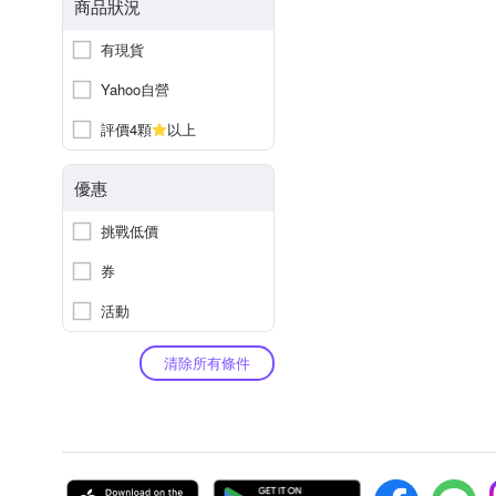
商品狀況
有現貨
Yahoo自營
評價4顆
以上
優惠
挑戰低價
券
活動
清除所有條件