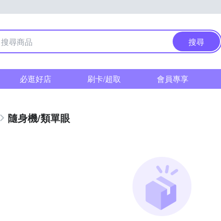
搜尋
必逛好店
刷卡/超取
會員專享
隨身機/類單眼