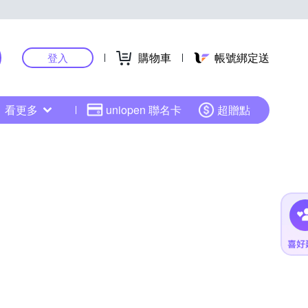
購物車
帳號綁定送
登入
看更多
uniopen 聯名卡
超贈點