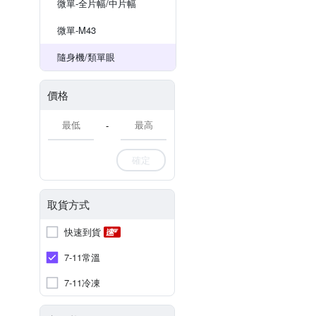
微單-全片幅/中片幅
微單-M43
隨身機/類單眼
價格
-
確定
取貨方式
快速到貨
7-11常溫
7-11冷凍