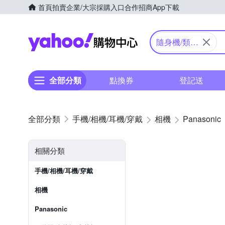
首頁
拍賣
企業/大宗採購入口
合作招商
App下載
Yahoo購物中心
隨身機/類單
眼
全部分類
點換券
登記送
手機/相機/耳機/穿戴
相機
Panasonic
相關分類
手機/相機/耳機/穿戴
相機
Panasonic