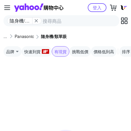
Yahoo購物中心
登入
隨身機/類
單眼
Panasonic
隨身機/類單眼
品牌
快速到貨
有現貨
挑戰低價
價格低到高
排序