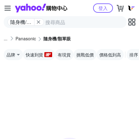
Yahoo購物中心
登入
隨身機/類
單眼
Panasonic
隨身機/類單眼
品牌
快速到貨
有現貨
挑戰低價
價格低到高
排序