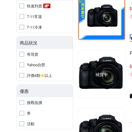
快速到貨
$
7-11常溫
7-11冷凍
商品狀況
有現貨
Yahoo自營
$
補貨中
評價4顆
以上
優惠
挑戰低價
券
活動