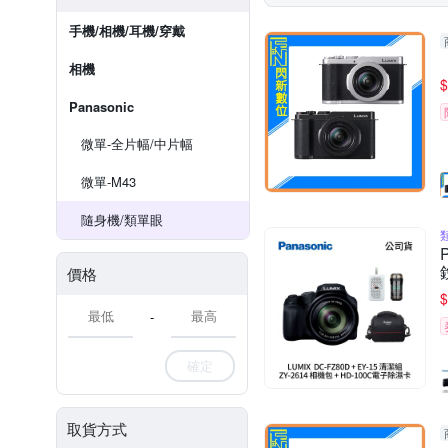
手機/相機/耳機/穿戴
相機
$
Panasonic
微單-全片幅/中片幅
微單-M43
隨身機/類單眼
價格
$
-
確定
取貨方式