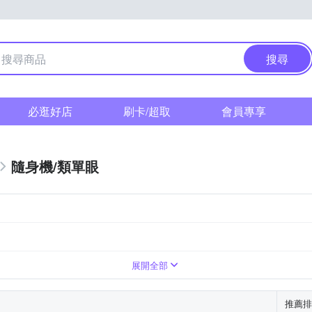
搜尋
必逛好店
刷卡/超取
會員專享
隨身機/類單眼
1萬~2000萬像素
無
翻轉式螢幕
展開全部
推薦排