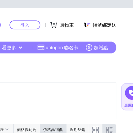
購物車
帳號綁定送
登入
看更多
uniopen 聯名卡
超贈點
序
價格低到高
價格高到低
近期熱銷