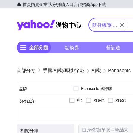
首頁
拍賣
企業/大宗採購入口
合作招商
App下載
Yahoo購物中心
隨身機/類單
眼
全部分類
點換券
登記送
手機/相機/耳機/穿戴
相機
Panasonic
Panasonic 國際牌
品牌
SD
SDHC
SDXC
儲存媒介
品牌名稱
公司貨
類單眼相機(PASM功能)
2.5~2.9吋
2001萬~3000萬像素
1/2.3吋 CMOS
可觸控式螢幕
3.0吋以上
160
TFT LCD
M4/3
來源
相機類型
螢幕尺寸
有效像素
螢幕類型
影像感應器
隨身機/類單眼 4 筆結果
相關分類