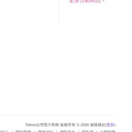
Yahoo台灣電子商務 版權所有 © 2026 服務條款(
更新
)
服中心
|
關於我們
|
購物須知
|
網路安全
|
隱私權
|
分類地圖