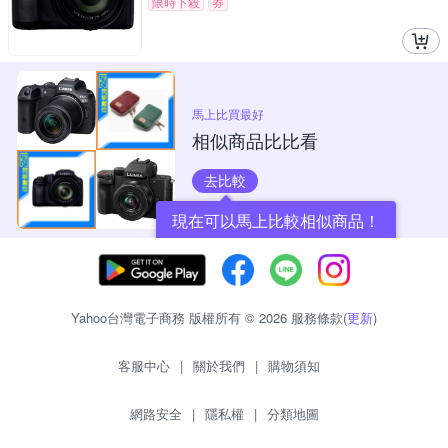
限時下殺
券
馬上比買最好
相似商品比比看
去比較
現在可以馬上比較相似商品！
Yahoo台灣電子商務 版權所有 © 2026 服務條款(
更新
)
客服中心
|
關於我們
|
購物須知
網路安全
|
隱私權
|
分類地圖