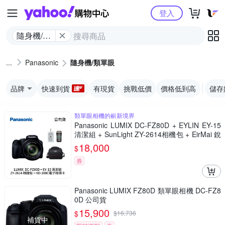
Yahoo購物中心
登入
隨身機/類
單眼
Panasonic
隨身機/類單眼
品牌
快速到貨
有現貨
挑戰低價
價格低到高
儲存
類單眼相機的嶄新境界
Panasonic LUMIX DC-FZ80D + EYLIN EY-15
清潔組 + SunLight ZY-2614相機包 + EirMai 銳
瑪 HD-100C電子除濕卡 FZ80D (公司貨)
18,000
$
券
Panasonic LUMIX FZ80D 類單眼相機 DC-FZ8
0D 公司貨
15,900
$
$
16,736
補貨中