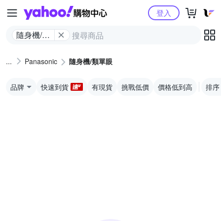
Yahoo購物中心
登入
隨身機/類
單眼
Panasonic
隨身機/類單眼
品牌
快速到貨
有現貨
挑戰低價
價格低到高
排序