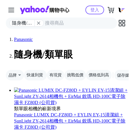
Yahoo購物中心
登入
隨身機/類
單眼
Panasonic
隨身機/類單眼
品牌
快速到貨
有現貨
挑戰低價
價格低到高
儲存媒
類單眼相機的嶄新境界
Panasonic LUMIX DC-FZ80D + EYLIN EY-15清潔組 +
SunLight ZY-2614相機包 + EirMai 銳瑪 HD-100C電子除
濕卡 FZ80D (公司貨)