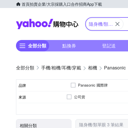
首頁
拍賣
企業/大宗採購入口
合作招商
App下載
Yahoo購物中心
隨身機/類單
眼
全部分類
點換券
登記送
手機/相機/耳機/穿戴
相機
Panasonic
Panasonic 國際牌
品牌
公司貨
來源
品牌名稱
類單眼相機(PASM功能)
2.5~2.9吋
2001萬~3000萬像素
61倍以上變焦鏡頭
1/2.3吋 CMOS
3.0吋以上
3~7倍
160
SD
M4/3
SDHC
SDXC
儲存媒介
相機類型
螢幕尺寸
影像感應器
有效像素
光學變焦
隨身機/類單眼 3 筆結果
相關分類