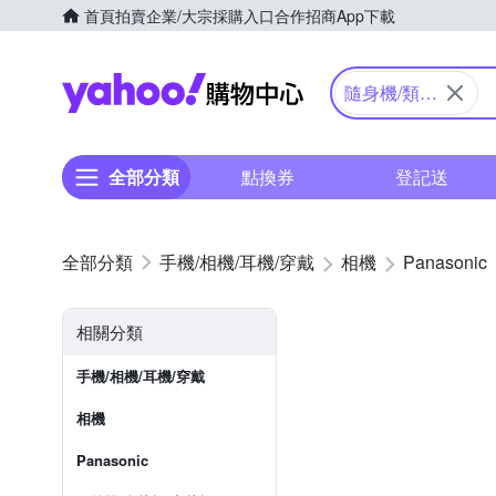
首頁
拍賣
企業/大宗採購入口
合作招商
App下載
Yahoo購物中心
隨身機/類單
眼
全部分類
點換券
登記送
手機/相機/耳機/穿戴
相機
Panasonic
相關分類
手機/相機/耳機/穿戴
相機
Panasonic