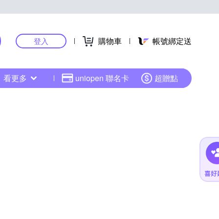
購物車
帳號綁定送
登入
看更多
uniopen 聯名卡
超贈點