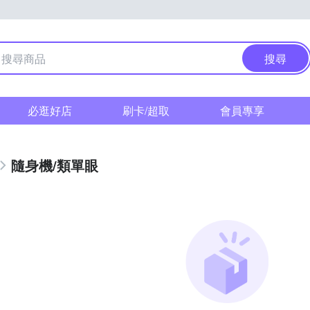
搜尋
必逛好店
刷卡/超取
會員專享
隨身機/類單眼