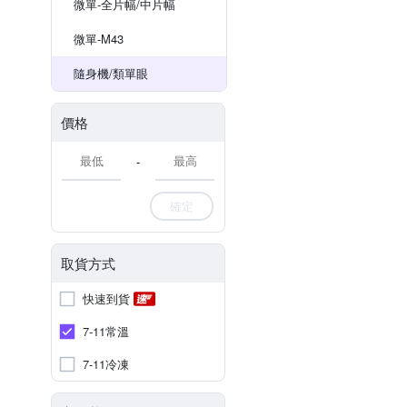
微單-全片幅/中片幅
微單-M43
隨身機/類單眼
價格
-
確定
取貨方式
快速到貨
7-11常溫
7-11冷凍