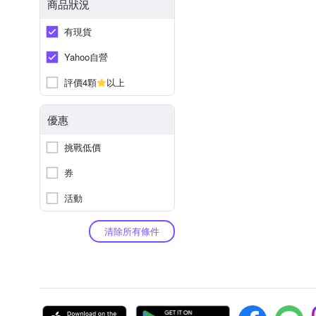
商品狀況
有現貨
Yahoo自營
評價4顆
以上
優惠
挑戰低價
券
活動
清除所有條件