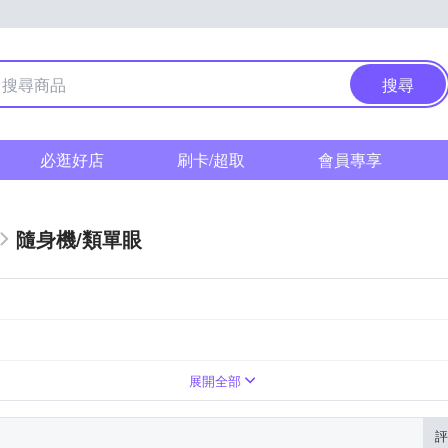
搜尋
必逛好店
刷卡/超取
會員專享
隨身機/類單眼
0倍變焦鏡頭
展開全部
評