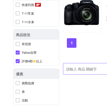
快速到貨
7-11常溫
7-11冷凍
商品狀況
1
有現貨
Yahoo自營
評價4顆
以上
優惠
挑戰低價
券
活動