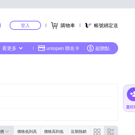
購物車
帳號綁定送
登入
看更多
uniopen 聯名卡
超贈點
價
價格低到高
價格高到低
近期熱銷