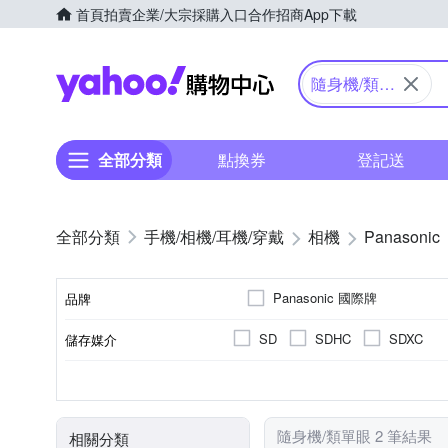
首頁
拍賣
企業/大宗採購入口
合作招商
App下載
Yahoo購物中心
隨身機/類單
眼
全部分類
點換券
登記送
手機/相機/耳機/穿戴
相機
Panasonic
Panasonic 國際牌
品牌
SD
SDHC
SDXC
儲存媒介
品牌名稱
公司貨
1601萬~2000萬像素
類單眼相機(PASM功能)
3.0吋以上
61倍以上變焦鏡頭
可觸控式螢幕
41~6
TFT LCD
來源
有效像素
相機類型
螢幕尺寸
螢幕類型
光學變焦
隨身機/類單眼 2 筆結果
相關分類