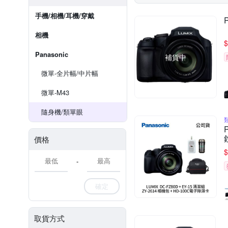
手機/相機/耳機/穿戴
相機
$
Panasonic
補貨中
微單-全片幅/中片幅
微單-M43
隨身機/類單眼
價格
$
-
確定
取貨方式