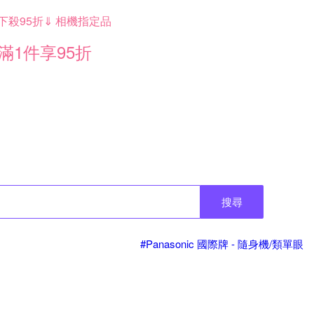
下殺95折⇓ 相機指定品
滿1件享95折
搜尋
#Panasonic 國際牌 - 隨身機/類單眼