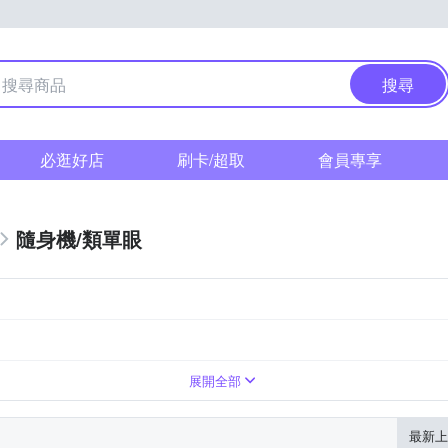
搜尋
必逛好店
刷卡/超取
會員專享
隨身機/類單眼
1萬~3000萬像素
無
翻轉式螢幕
展開全部
最新上