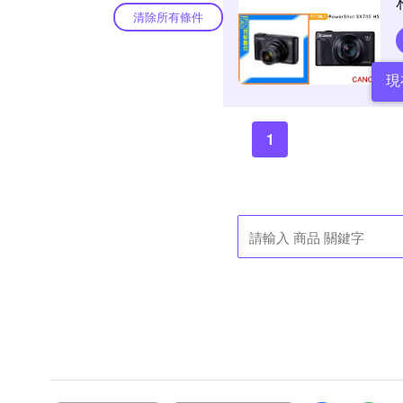
清除所有條件
現
1