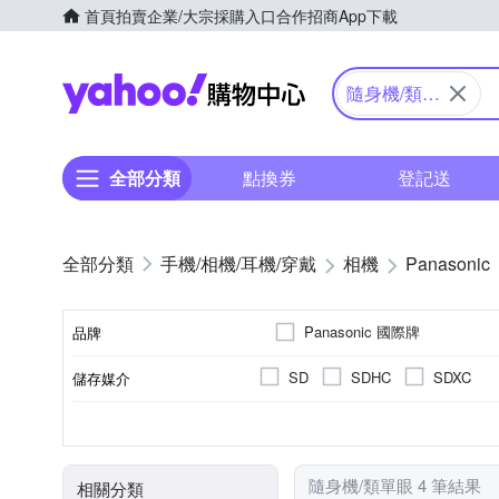
首頁
拍賣
企業/大宗採購入口
合作招商
App下載
Yahoo購物中心
隨身機/類單
眼
全部分類
點換券
登記送
手機/相機/耳機/穿戴
相機
Panasonic
Panasonic 國際牌
品牌
SD
SDHC
SDXC
儲存媒介
品牌名稱
公司貨
類單眼相機(PASM功能)
2.5~2.9吋
1601萬~2000萬像素
1/2.3吋 CMOS
可觸控式螢幕
3.0吋以上
200
TFT LCD
M4/3
來源
相機類型
螢幕尺寸
有效像素
螢幕類型
影像感應器
隨身機/類單眼 4 筆結果
相關分類