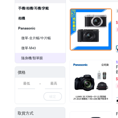
手機/相機/耳機/穿戴
相機
$
Panasonic
微單-全片幅/中片幅
微單-M43
隨身機/類單眼
價格
$
-
確定
取貨方式