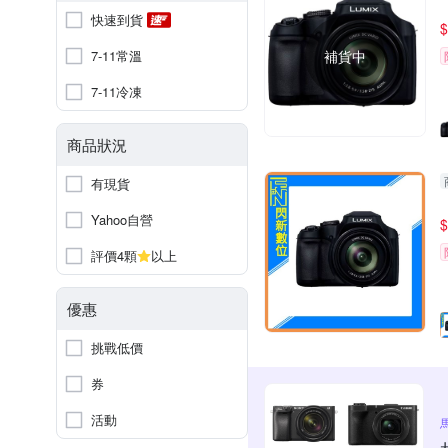
快速到貨
$
7-11常溫
補貨中
7-11冷凍
商品狀況
有現貨
Yahoo自營
$
評價4顆
以上
優惠
挑戰低價
券
活動