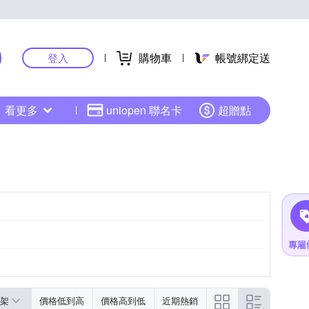
購物車
帳號綁定送
登入
看更多
uniopen 聯名卡
超贈點
架
價格低到高
價格高到低
近期熱銷