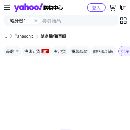
Yahoo購物中心
登入
隨身機/類
單眼
Panasonic
隨身機/類單眼
品牌
快速到貨
有現貨
挑戰低價
價格低到高
排序