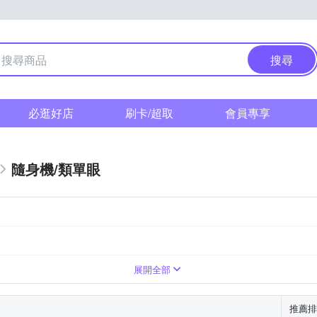
搜尋
必逛好店
刷卡/超取
會員專享
隨身機/類單眼
展開全部
推薦排