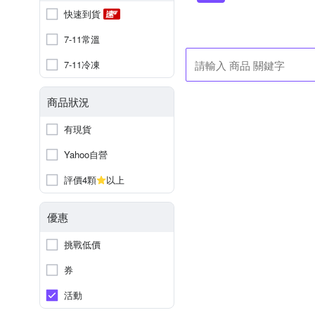
快速到貨
7-11常溫
7-11冷凍
商品狀況
有現貨
Yahoo自營
評價4顆
以上
優惠
挑戰低價
券
活動