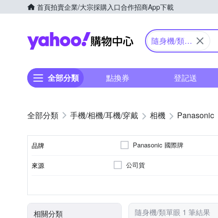
首頁
拍賣
企業/大宗採購入口
合作招商
App下載
Yahoo購物中心
隨身機/類單
眼
全部分類
點換券
登記送
手機/相機/耳機/穿戴
相機
Panasonic
Panasonic 國際牌
品牌
公司貨
來源
品牌名稱
41~60倍變焦鏡頭
無
1601萬~2000萬像素
類單眼相機(PASM功能)
3.0吋以上
SD
SDHC
SDXC
儲存媒介
光學變焦
影像感應器
有效像素
相機類型
螢幕尺寸
隨身機/類單眼 1 筆結果
相關分類