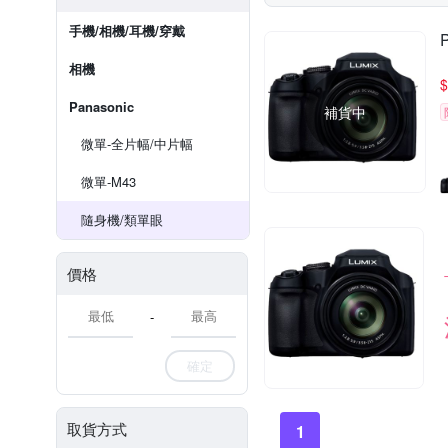
手機/相機/耳機/穿戴
相機
$
Panasonic
補貨中
微單-全片幅/中片幅
微單-M43
隨身機/類單眼
價格
-
確定
取貨方式
1