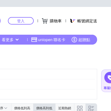
購物車
帳號綁定送
登入
看更多
uniopen 聯名卡
超贈點
序
價格低到高
價格高到低
近期熱銷