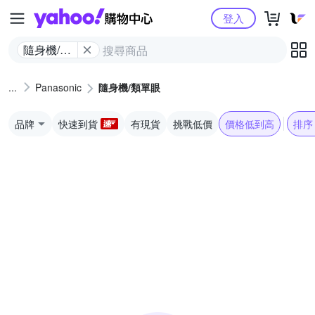
Yahoo購物中心
登入
隨身機/類
單眼
Panasonic
隨身機/類單眼
品牌
快速到貨
有現貨
挑戰低價
價格低到高
排序