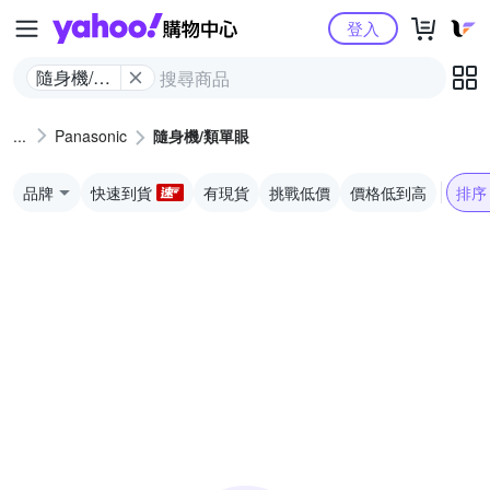
Yahoo購物中心
登入
隨身機/類
單眼
Panasonic
隨身機/類單眼
品牌
快速到貨
有現貨
挑戰低價
價格低到高
排序