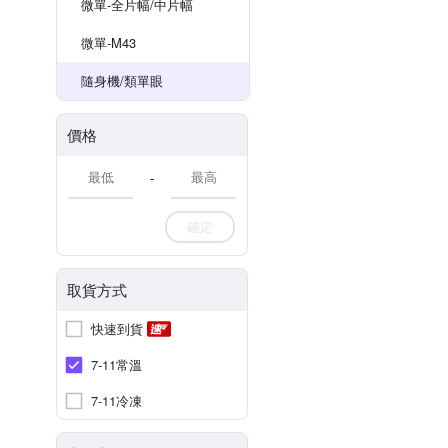
微單-全片幅/中片幅
微單-M43
隨身機/類單眼
價格
-
確定
取貨方式
快速到貨
7-11常溫
7-11冷凍