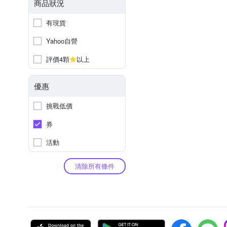
商品狀況
有現貨
Yahoo自營
評價4顆
以上
優惠
挑戰低價
券
活動
清除所有條件