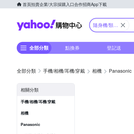
首頁
拍賣
企業/大宗採購入口
合作招商
App下載
Yahoo購物中心
隨身機/類單
眼
全部分類
點換券
登記送
手機/相機/耳機/穿戴
相機
Panasonic
相關分類
手機/相機/耳機/穿戴
相機
Panasonic