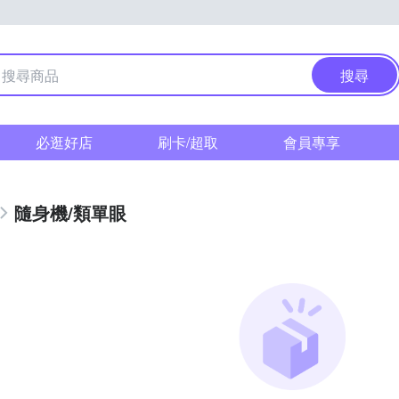
搜尋
必逛好店
刷卡/超取
會員專享
隨身機/類單眼