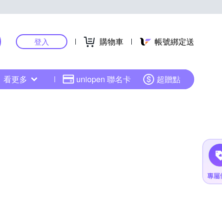
購物車
帳號綁定送
登入
看更多
uniopen 聯名卡
超贈點