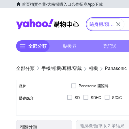
首頁
拍賣
企業/大宗採購入口
合作招商
App下載
Yahoo購物中心
隨身機/類單
眼
全部分類
點換券
登記送
手機/相機/耳機/穿戴
相機
Panasonic
Panasonic 國際牌
品牌
SD
SDHC
SDXC
儲存媒介
品牌名稱
公司貨
1601萬~2000萬像素
類單眼相機(PASM功能)
3.0吋以上
41~60倍變焦鏡頭
可觸控式螢幕
61倍以
TFT LCD
來源
有效像素
相機類型
螢幕尺寸
螢幕類型
光學變焦
隨身機/類單眼 2 筆結果
相關分類