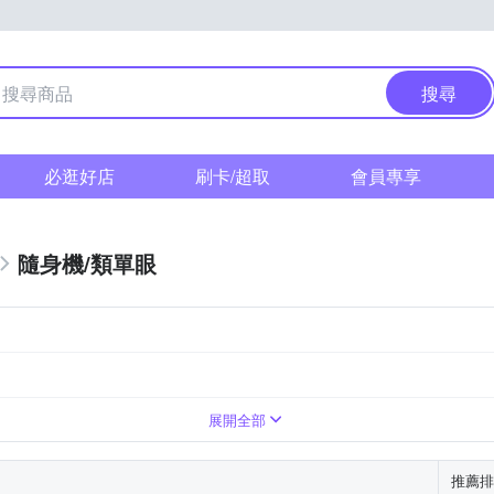
搜尋
必逛好店
刷卡/超取
會員專享
隨身機/類單眼
上變焦鏡頭
展開全部
推薦排