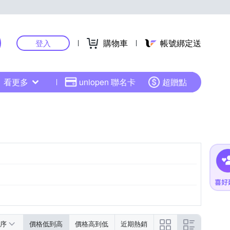
購物車
帳號綁定送
登入
看更多
uniopen 聯名卡
超贈點
序
價格低到高
價格高到低
近期熱銷