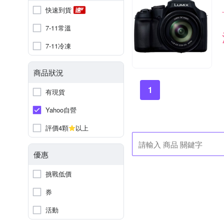
快速到貨
7-11常溫
7-11冷凍
商品狀況
1
有現貨
Yahoo自營
評價4顆
以上
優惠
挑戰低價
券
活動