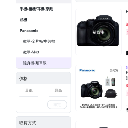
手機/相機/耳機/穿戴
相機
$
Panasonic
補貨中
微單-全片幅/中片幅
微單-M43
隨身機/類單眼
價格
$
-
確定
取貨方式