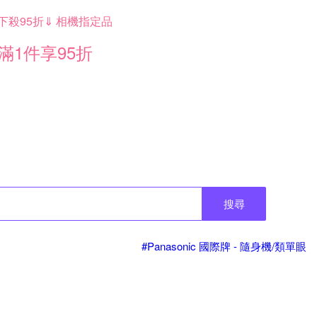
下殺95折⇓ 相機指定品
滿1件享95折
搜尋
#Panasonic 國際牌 - 隨身機/類單眼