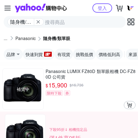
Yahoo購物中心
登入
隨身機/類
單眼
Panasonic
隨身機/類單眼
品牌
快速到貨
有現貨
挑戰低價
價格低到高
來源
Panasonic LUMIX FZ80D 類單眼相機 DC-FZ8
0D 公司貨
15,900
$
$
16,736
補貨中
限時下殺
券
下殺95折⇓ 相機指定品
滿1件享95折