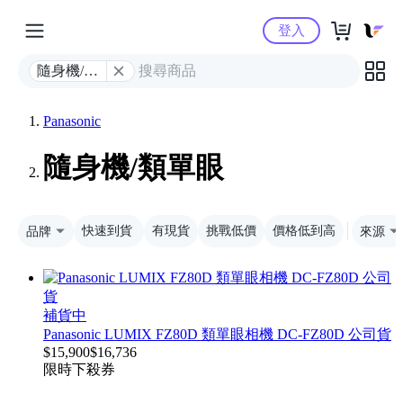
Yahoo購物中心
登入
隨身機/類
單眼
Panasonic
隨身機/類單眼
品牌
快速到貨
有現貨
挑戰低價
價格低到高
來源
補貨中
Panasonic LUMIX FZ80D 類單眼相機 DC-FZ80D 公司貨
$
15,900
$
16,736
限時下殺
券