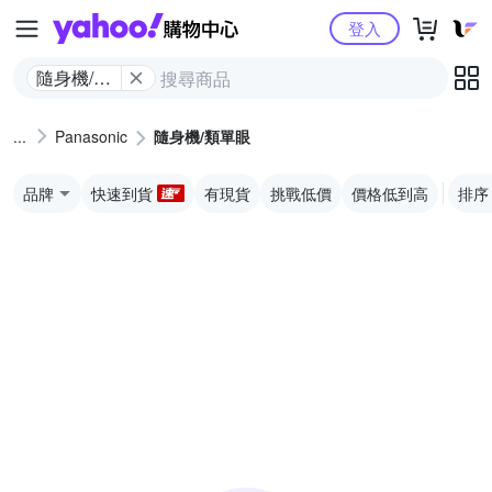
Yahoo購物中心
登入
隨身機/類
單眼
Panasonic
隨身機/類單眼
品牌
快速到貨
有現貨
挑戰低價
價格低到高
排序