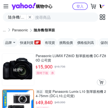
Yahoo購物中心
登入
隨身機/類
單眼
Panasonic
隨身機/類單眼
品牌
快速到貨
有現貨
挑戰低價
價格低到高
儲存
Panasonic LUMIX FZ80D 類單眼相機 DC-FZ8
0D 公司貨
15,900
$
$
16,736
補貨中
限時下殺
券
現貨 Panasonic Lumix L10 類單眼相機 2
商店
4-75mm (DC-L10,公司貨)
49,840
$
$
49,990