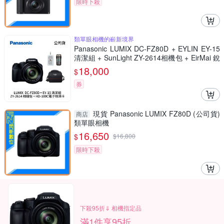
限時下殺
類單眼相機的嶄新境界
Panasonic LUMIX DC-FZ80D + EYLIN EY-15
清潔組 + SunLight ZY-2614相機包 + EirMai 銳
瑪 HD-100C電子除濕卡 FZ80D (公司貨)
18,000
$
券
現貨 Panasonic LUMIX FZ80D (公司貨)
商店
類單眼相機
16,650
$
$
16,800
限時下殺
下殺95折⇓ 相機指定品
滿1件享95折