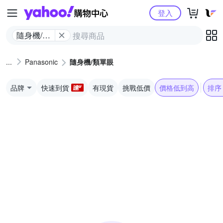
Yahoo購物中心
登入
隨身機/類
單眼
Panasonic
隨身機/類單眼
品牌
快速到貨
有現貨
挑戰低價
價格低到高
排序