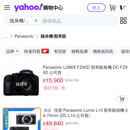
Yahoo購物中心
登入
隨身機/類
單眼
Panasonic
隨身機/類單眼
品牌
快速到貨
有現貨
挑戰低價
價格低到高
儲存
Panasonic LUMIX FZ80D 類單眼相機 DC-FZ8
0D 公司貨
15,900
$
$
16,736
補貨中
限時下殺
券
現貨 Panasonic Lumix L10 類單眼相機 2
商店
4-75mm (DC-L10,公司貨)
49,840
$
$
49,990