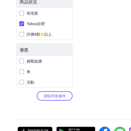
商品狀況
有現貨
Yahoo自營
評價4顆
以上
優惠
挑戰低價
券
活動
清除所有條件