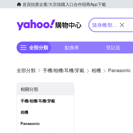
首頁
拍賣
企業/大宗採購入口
合作招商
App下載
Yahoo購物中心
隨身機/類單
眼
全部分類
點換券
登記送
手機/相機/耳機/穿戴
相機
Panasonic
相關分類
手機/相機/耳機/穿戴
相機
Panasonic