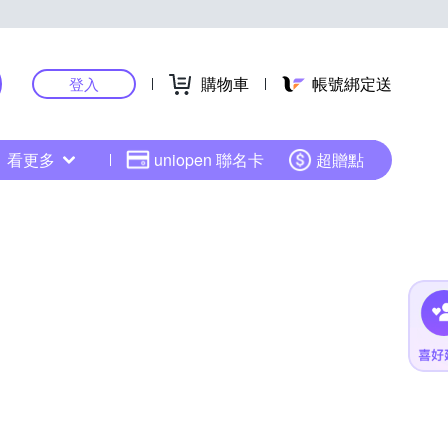
購物車
帳號綁定送
登入
看更多
uniopen 聯名卡
超贈點