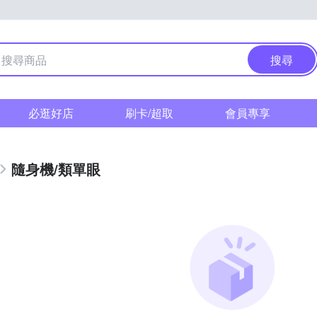
搜尋
必逛好店
刷卡/超取
會員專享
隨身機/類單眼