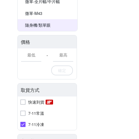
微單-全片幅/中片幅
微單-M43
隨身機/類單眼
價格
-
確定
取貨方式
快速到貨
7-11常溫
7-11冷凍