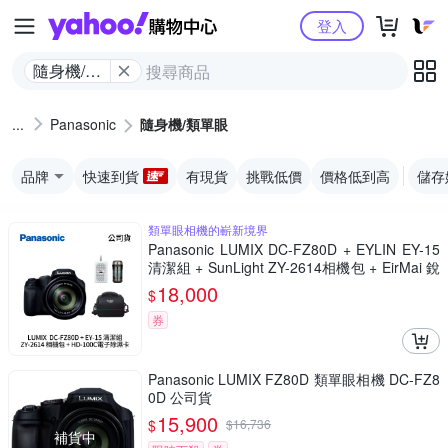
Yahoo購物中心
登入
隨身機/類
單眼
Panasonic
隨身機/類單眼
品牌
快速到貨
有現貨
挑戰低價
價格低到高
儲存
類單眼相機的嶄新境界
Panasonic LUMIX DC-FZ80D + EYLIN EY-15
清潔組 + SunLight ZY-2614相機包 + EirMai 銳
瑪 HD-100C電子除濕卡 FZ80D (公司貨)
18,000
$
券
Panasonic LUMIX FZ80D 類單眼相機 DC-FZ8
0D 公司貨
15,900
$
$
16,736
補貨中