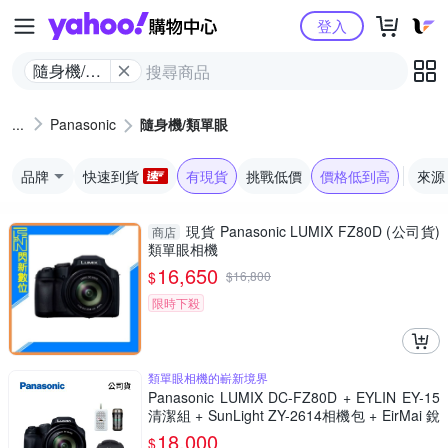
Yahoo購物中心
登入
隨身機/類
單眼
Panasonic
隨身機/類單眼
品牌
快速到貨
有現貨
挑戰低價
價格低到高
來源
現貨 Panasonic LUMIX FZ80D (公司貨)
商店
類單眼相機
16,650
$
$
16,800
限時下殺
類單眼相機的嶄新境界
Panasonic LUMIX DC-FZ80D + EYLIN EY-15
清潔組 + SunLight ZY-2614相機包 + EirMai 銳
瑪 HD-100C電子除濕卡 FZ80D (公司貨)
18,000
$