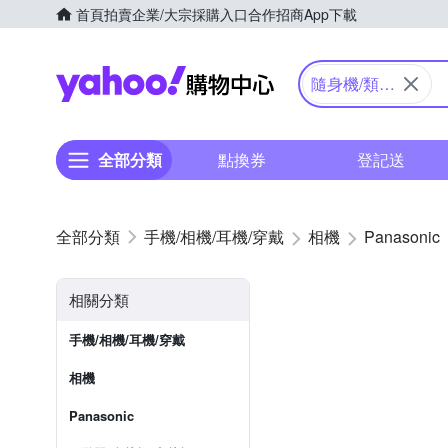
首頁
拍賣
企業/大宗採購入口
合作招商
App下載
Yahoo購物中心
隨身機/類單
眼
全部分類
點換券
登記送
手機/相機/耳機/穿戴
相機
Panasonic
相關分類
手機/相機/耳機/穿戴
相機
Panasonic