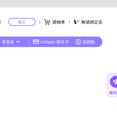
購物車
帳號綁定送
登入
看更多
uniopen 聯名卡
超贈點