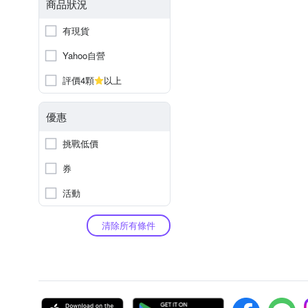
商品狀況
有現貨
Yahoo自營
評價4顆
以上
優惠
挑戰低價
券
活動
清除所有條件