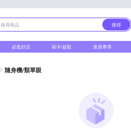
搜尋
必逛好店
刷卡/超取
會員專享
隨身機/類單眼