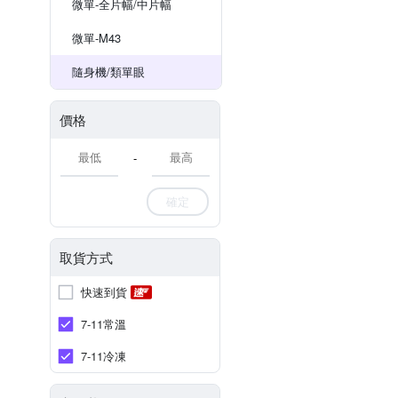
微單-全片幅/中片幅
微單-M43
隨身機/類單眼
價格
-
確定
取貨方式
快速到貨
7-11常溫
7-11冷凍