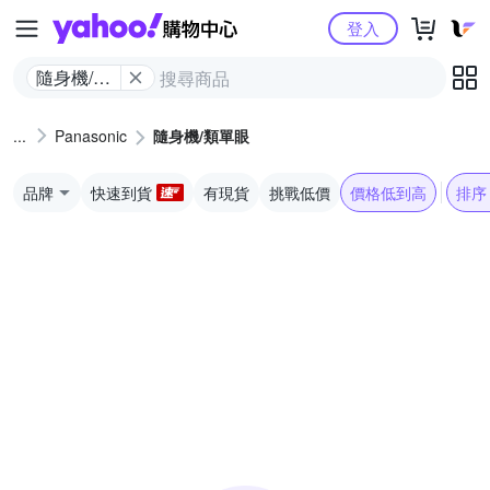
Yahoo購物中心
登入
隨身機/類
單眼
Panasonic
隨身機/類單眼
品牌
快速到貨
有現貨
挑戰低價
價格低到高
排序