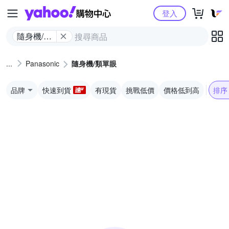
Yahoo購物中心
登入
隨身機/類
單眼
Panasonic
隨身機/類單眼
品牌
快速到貨
有現貨
挑戰低價
價格低到高
排序