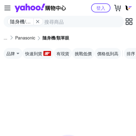
Yahoo購物中心
登入
隨身機/類
單眼
Panasonic
隨身機/類單眼
品牌
快速到貨
有現貨
挑戰低價
價格低到高
排序