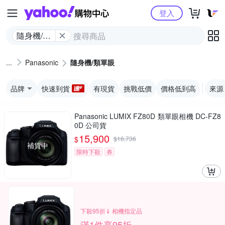
Yahoo購物中心
登入
隨身機/類
單眼
Panasonic
隨身機/類單眼
品牌
快速到貨
有現貨
挑戰低價
價格低到高
來源
Panasonic LUMIX FZ80D 類單眼相機 DC-FZ8
0D 公司貨
15,900
$
$
16,736
補貨中
限時下殺
券
下殺95折⇓ 相機指定品
滿1件享95折