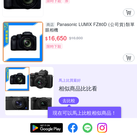
限時下殺
券
Panasonic LUMIX FZ80D (公司貨)類單
商店
眼相機
16,650
$
$
16,800
限時下殺
馬上比買最好
相似商品比比看
去比較
現在可以馬上比較相似商品！