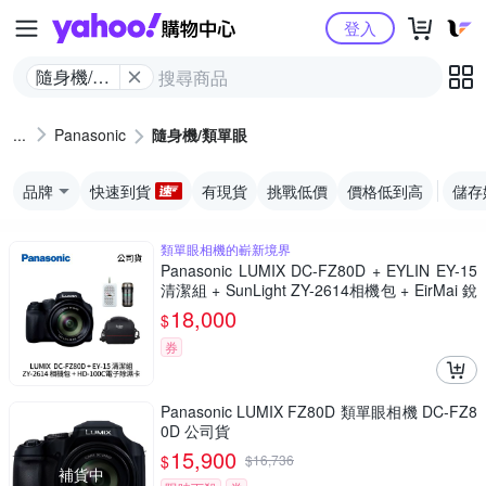
Yahoo購物中心
登入
隨身機/類
單眼
Panasonic
隨身機/類單眼
品牌
快速到貨
有現貨
挑戰低價
價格低到高
儲存
類單眼相機的嶄新境界
Panasonic LUMIX DC-FZ80D + EYLIN EY-15
清潔組 + SunLight ZY-2614相機包 + EirMai 銳
瑪 HD-100C電子除濕卡 FZ80D (公司貨)
18,000
$
券
Panasonic LUMIX FZ80D 類單眼相機 DC-FZ8
0D 公司貨
15,900
$
$
16,736
補貨中