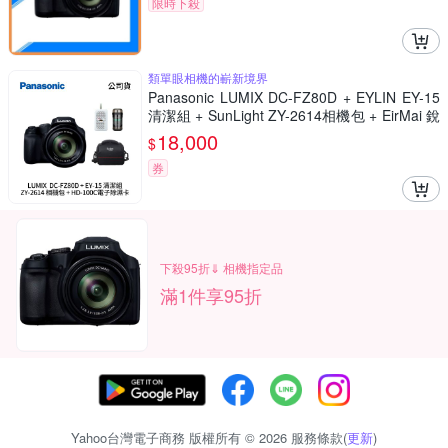
限時下殺
類單眼相機的嶄新境界
Panasonic LUMIX DC-FZ80D + EYLIN EY-15
清潔組 + SunLight ZY-2614相機包 + EirMai 銳
瑪 HD-100C電子除濕卡 FZ80D (公司貨)
18,000
$
券
下殺95折⇓ 相機指定品
滿1件享95折
Yahoo台灣電子商務 版權所有 © 2026 服務條款(
更新
)