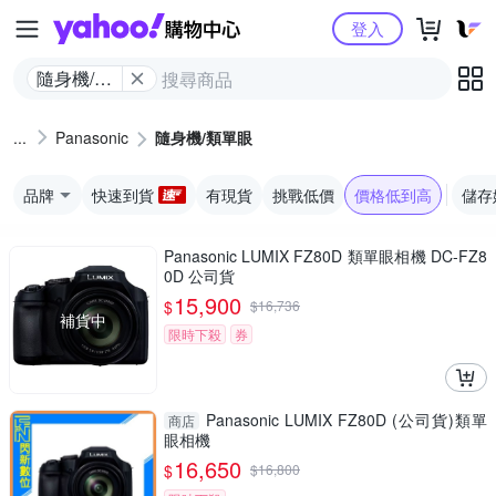
Yahoo購物中心
登入
隨身機/類
單眼
Panasonic
隨身機/類單眼
品牌
快速到貨
有現貨
挑戰低價
價格低到高
儲存
Panasonic LUMIX FZ80D 類單眼相機 DC-FZ8
0D 公司貨
15,900
$
$
16,736
補貨中
限時下殺
券
Panasonic LUMIX FZ80D (公司貨)類單
商店
眼相機
16,650
$
$
16,800