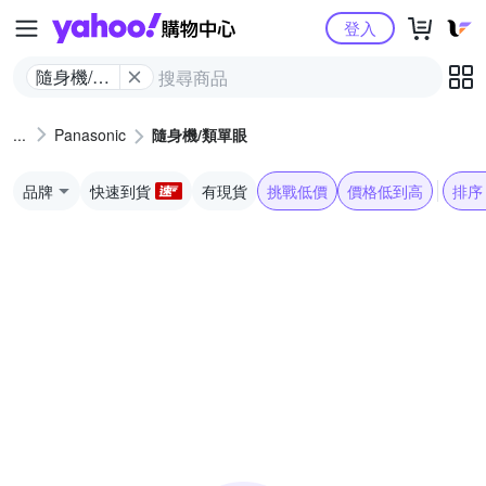
Yahoo購物中心
登入
隨身機/類
單眼
Panasonic
隨身機/類單眼
品牌
快速到貨
有現貨
挑戰低價
價格低到高
排序