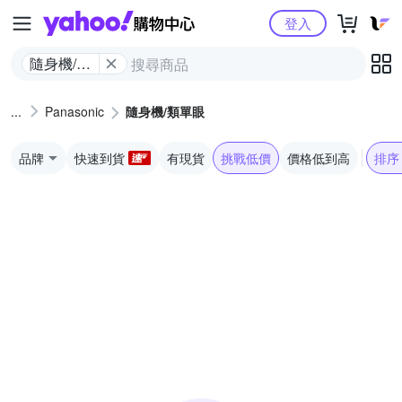
Yahoo購物中心
登入
隨身機/類
單眼
Panasonic
隨身機/類單眼
品牌
快速到貨
有現貨
挑戰低價
價格低到高
排序