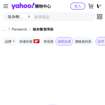
Yahoo購物中心
登入
隨身機/類
單眼
Panasonic
隨身機/類單眼
品牌
快速到貨
有現貨
挑戰低價
價格低到高
排序