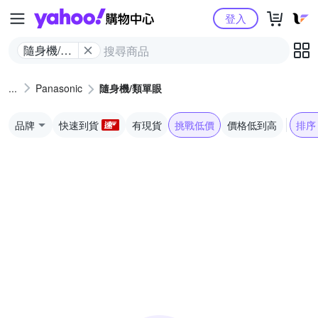
Yahoo購物中心
登入
隨身機/類
單眼
Panasonic
隨身機/類單眼
品牌
快速到貨
有現貨
挑戰低價
價格低到高
排序