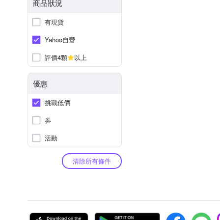
商品狀況
有現貨
Yahoo自營
評價4顆
以上
優惠
挑戰低價
券
活動
清除所有條件