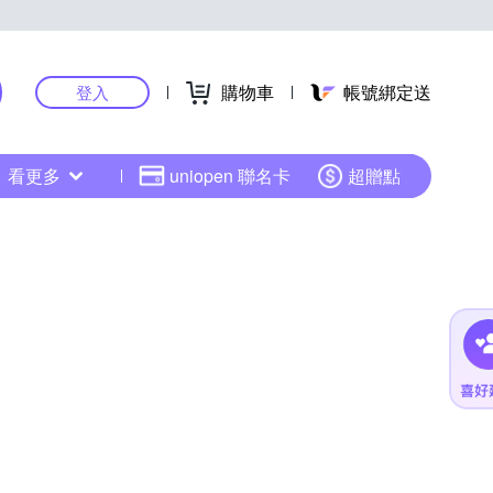
購物車
帳號綁定送
登入
看更多
uniopen 聯名卡
超贈點