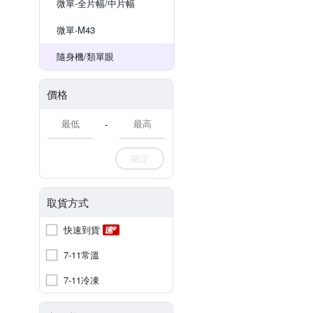
微單-全片幅/中片幅
微單-M43
隨身機/類單眼
價格
-
確定
取貨方式
快速到貨
7-11常溫
7-11冷凍