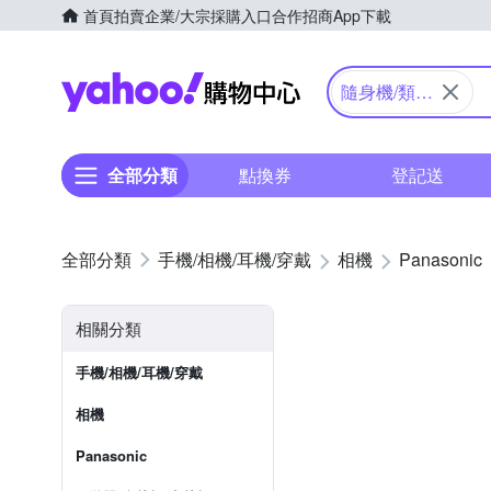
首頁
拍賣
企業/大宗採購入口
合作招商
App下載
Yahoo購物中心
隨身機/類單
眼
全部分類
點換券
登記送
手機/相機/耳機/穿戴
相機
Panasonic
相關分類
手機/相機/耳機/穿戴
相機
Panasonic