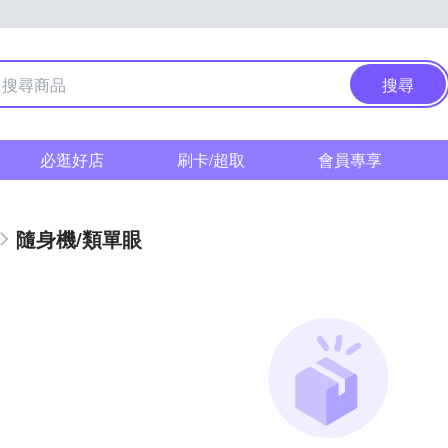
搜尋
必逛好店
刷卡/超取
會員專享
隨身機/類單眼