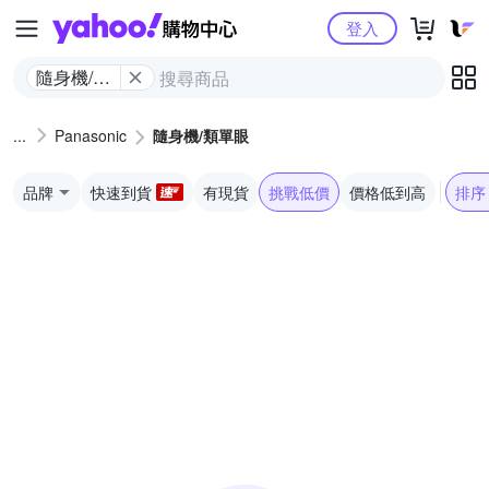
Yahoo購物中心
登入
隨身機/類
單眼
Panasonic
隨身機/類單眼
品牌
快速到貨
有現貨
挑戰低價
價格低到高
排序