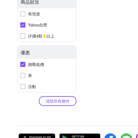
商品狀況
有現貨
Yahoo自營
評價4顆
以上
優惠
挑戰低價
券
活動
清除所有條件