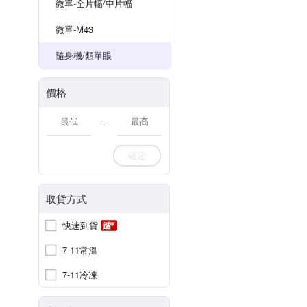
微單-全片幅/中片幅
微單-M43
隨身機/類單眼
價格
-
確定
取貨方式
快速到貨
7-11常溫
7-11冷凍