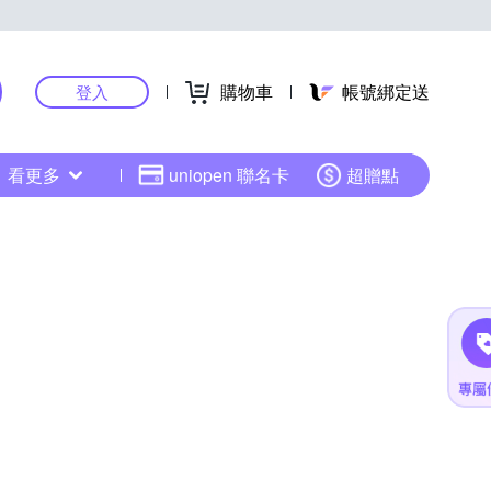
購物車
帳號綁定送
登入
看更多
uniopen 聯名卡
超贈點