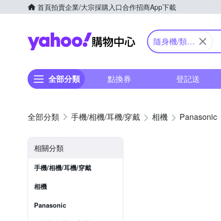
首頁
拍賣
企業/大宗採購入口
合作招商
App下載
Yahoo購物中心
隨身機/類單
眼
全部分類
點換券
登記送
手機/相機/耳機/穿戴
相機
Panasonic
相關分類
手機/相機/耳機/穿戴
相機
Panasonic