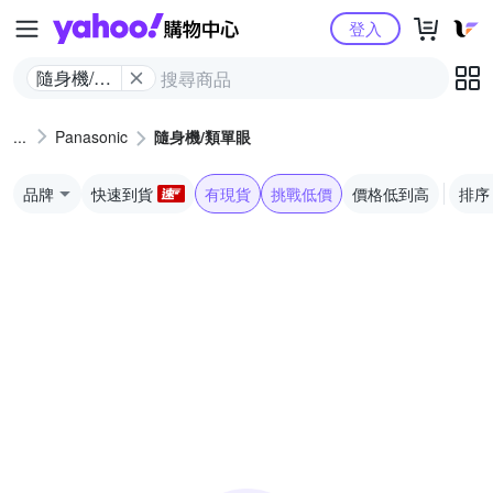
Yahoo購物中心
登入
隨身機/類
單眼
Panasonic
隨身機/類單眼
品牌
快速到貨
有現貨
挑戰低價
價格低到高
排序