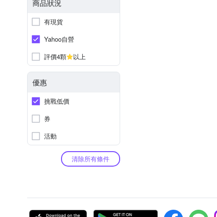
商品狀況
有現貨
Yahoo自營
評價4顆
以上
優惠
挑戰低價
券
活動
清除所有條件