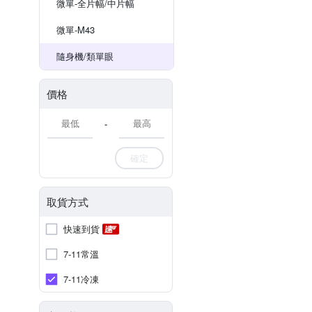
微單-全片幅/中片幅
微單-M43
隨身機/類單眼
價格
-
確定
取貨方式
快速到貨
7-11常溫
7-11冷凍