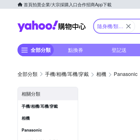
首頁
拍賣
企業/大宗採購入口
合作招商
App下載
Yahoo購物中心
隨身機/類單
眼
全部分類
點換券
登記送
手機/相機/耳機/穿戴
相機
Panasonic
相關分類
手機/相機/耳機/穿戴
相機
Panasonic