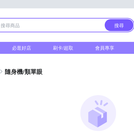
搜尋
必逛好店
刷卡/超取
會員專享
隨身機/類單眼