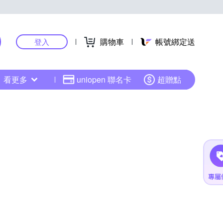
購物車
帳號綁定送
登入
看更多
uniopen 聯名卡
超贈點