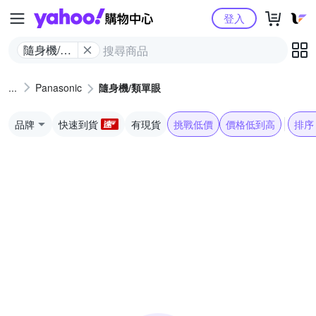
Yahoo購物中心
登入
隨身機/類
單眼
Panasonic
隨身機/類單眼
品牌
快速到貨
有現貨
挑戰低價
價格低到高
排序