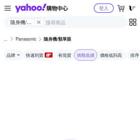
Yahoo購物中心
登入
隨身機/類
單眼
Panasonic
隨身機/類單眼
品牌
快速到貨
有現貨
挑戰低價
價格低到高
排序